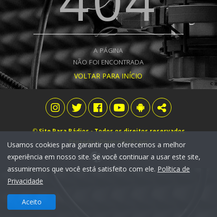
404
A PÁGINA
NÃO FOI ENCONTRADA
VOLTAR PARA INÍCIO
©
Site Para Rádios
- Todos os direitos reservados
Pensado e Desenvolvido por:
Usamos cookies para garantir que oferecemos a melhor
experiência em nosso site. Se você continuar a usar este site,
assumiremos que você está satisfeito com ele.
Política de
Privacidade
Aceito